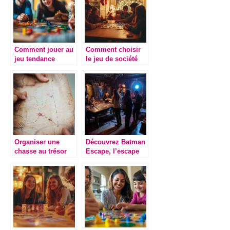
Comment jouer au
Comment choisir
jeu tendance
le jeu de société
mission
parfait pour les
uncrossable et
fêtes de Noël ?
maximiser vos
gains
Organiser une
Découvrez Batman
chasse au trésor
Escape, l’escape
dinosaures pour
game unique à
un anniversaire
Paris
inoubliable