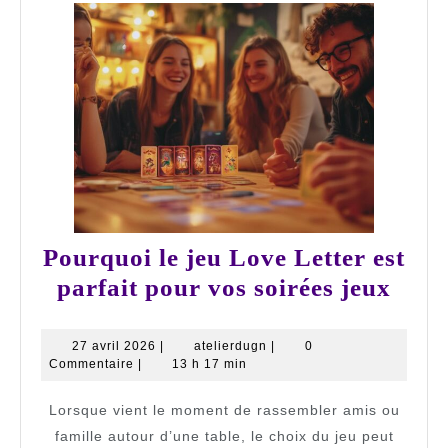
Pourquoi le jeu Love Letter est
Pour
parfait pour vos soirées jeux
le
jeu
27
atelierdugn
27 avril 2026
|
atelierdugn
|
0
avril
Commentaire
|
13 h 17 min
Love
2026
Lett
Lorsque vient le moment de rassembler amis ou
est
famille autour d’une table, le choix du jeu peut