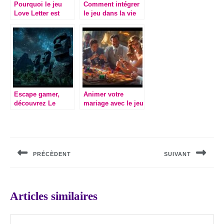
Pourquoi le jeu
Comment intégrer
Love Letter est
le jeu dans la vie
parfait pour vos
familiale pour des
soirées jeux
moments de
partage
inoubliables
Escape gamer,
Animer votre
découvrez Le
mariage avec le jeu
Silence Des Moai –
des adjectifs : 20
Imaginarium Game
questions
Navigation
: quand les décors
incontournables à
créent l’immersion
poser aux mariés
de
totale
PRÉCÈDENT
SUIVANT
l’article
Previous
Next
post:
post:
Articles similaires