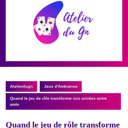
Skip
to
content
Open
Button
Atelierdugn
Jeux d'Ambiance
Quand le jeu de rôle transforme nos soirées entre
amis
Quand le jeu de rôle transforme