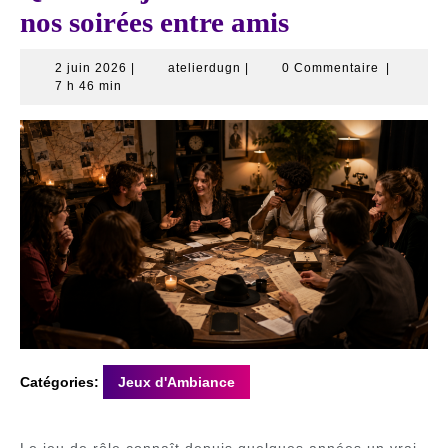
nos soirées entre amis
2
atelierdugn
2 juin 2026
|
atelierdugn
|
0 Commentaire
|
juin
7 h 46 min
2026
Catégories:
Jeux d'Ambiance