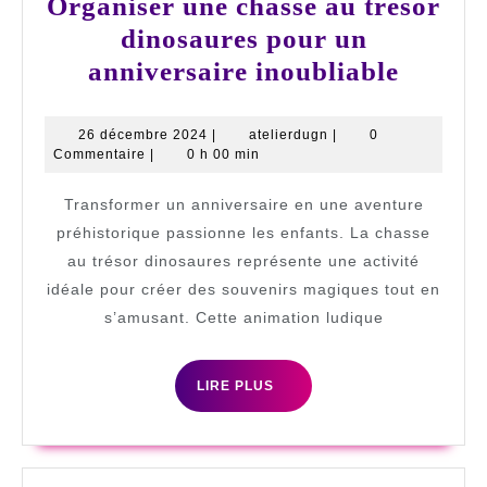
Organiser une chasse au trésor
dinosaures pour un
Organi
anniversaire inoubliable
une
chasse
26
atelierdugn
26 décembre 2024
|
atelierdugn
|
0
décembre
Commentaire
|
0 h 00 min
au
2024
trésor
Transformer un anniversaire en une aventure
dinosa
préhistorique passionne les enfants. La chasse
pour
au trésor dinosaures représente une activité
idéale pour créer des souvenirs magiques tout en
un
s’amusant. Cette animation ludique
annive
inoubl
LIRE
LIRE PLUS
PLUS