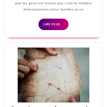
pour
que les gens ont trouvé que c’est le meilleur
divertissement entre familles et un
les
adultes
LIRE
LIRE PLUS
PLUS