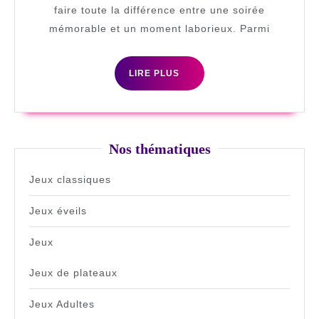
parfa
faire toute la différence entre une soirée
mémorable et un moment laborieux. Parmi
pour
vos
LIRE
soiré
LIRE PLUS
PLUS
jeux
Nos thématiques
Jeux classiques
Jeux éveils
Jeux
Jeux de plateaux
Jeux Adultes