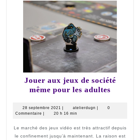
Jouer aux jeux de société
Jouer
même pour les adultes
aux
jeux
28
atelierdugn
28 septembre 2021
|
atelierdugn
|
0
septembre
Commentaire
|
20 h 16 min
de
2021
société
Le marché des jeux vidéo est très attractif depuis
même
le confinement jusqu’à maintenant. La raison est