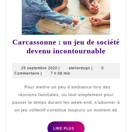
Carcassonne : un jeu de société
Carcas
devenu incontournable
:
un
25
atelierdugn
25 septembre 2020
|
atelierdugn
|
0
septembre
Commentaire
|
7 h 08 min
jeu
2020
de
Pour mettre un peu d’ambiance lors des
société
réunions familiales, ou tout simplement pour
devenu
passer le temps durant les week-end, s’adonner à
un jeu collectif constitue toujours un moment de
inconto
LIRE
LIRE PLUS