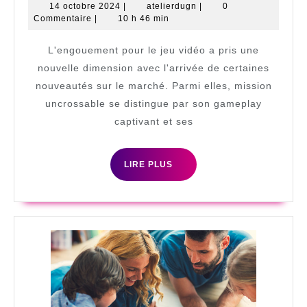
au
14
atelierdugn
14 octobre 2024
|
atelierdugn
|
0
octobre
Commentaire
|
10 h 46 min
jeu
2024
tendanc
L'engouement pour le jeu vidéo a pris une
mission
nouvelle dimension avec l'arrivée de certaines
uncross
nouveautés sur le marché. Parmi elles, mission
uncrossable se distingue par son gameplay
et
captivant et ses
maximi
vos
LIRE
LIRE PLUS
gains
PLUS