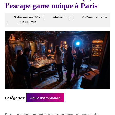
l’escape game unique à Paris
3
atelierdugn
3 décembre 2025
|
atelierdugn
|
0 Commentaire
décembre
|
12 h 00 min
2025
Catégories:
Jeux d'Ambiance
Paris, capitale mondiale du tourisme, ne cesse de