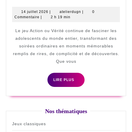
des
questions
14
atelierdugn
14 juillet 2026
|
atelierdugn
|
0
juillet
Commentaire
|
2 h 19 min
Action
2026
ou
Le jeu Action ou Vérité continue de fasciner les
Verite
adolescents du monde entier, transformant des
des
soirées ordinaires en moments mémorables
remplis de rires, de complicité et de découvertes.
ados
Que vous
:
le
LIRE
LIRE PLUS
guide
PLUS
complet
pour
des
Nos thématiques
soirées
Jeux classiques
inoubliables