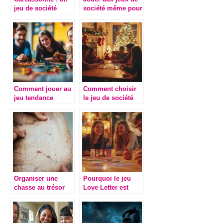
jeu de société
société même pour
devenu
les adultes
incontournable
Comment jouer au
Comment choisir
jeu tendance
le jeu de société
mission
parfait pour les
uncrossable et
fêtes de Noël ?
maximiser vos
gains
Organiser une
Pourquoi le jeu
chasse au trésor
Love Letter est
dinosaures pour
parfait pour vos
un anniversaire
soirées jeux
inoubliable