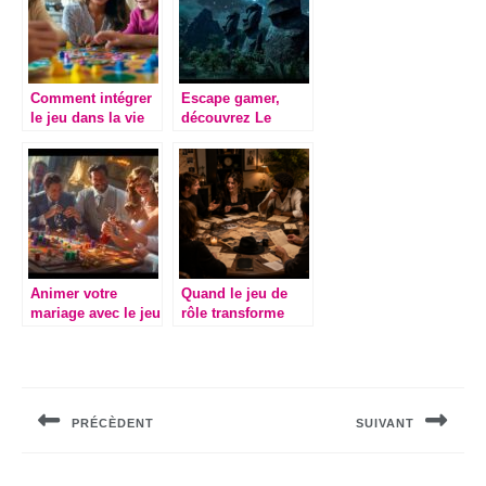
Comment intégrer
Escape gamer,
le jeu dans la vie
découvrez Le
familiale pour des
Silence Des Moai –
moments de
Imaginarium Game
partage
: quand les décors
inoubliables
créent l’immersion
totale
Animer votre
Quand le jeu de
mariage avec le jeu
rôle transforme
des adjectifs : 20
nos soirées entre
questions
amis
Navigation
incontournables à
poser aux mariés
de
PRÉCÈDENT
SUIVANT
l’article
Previous
Next
post:
post: