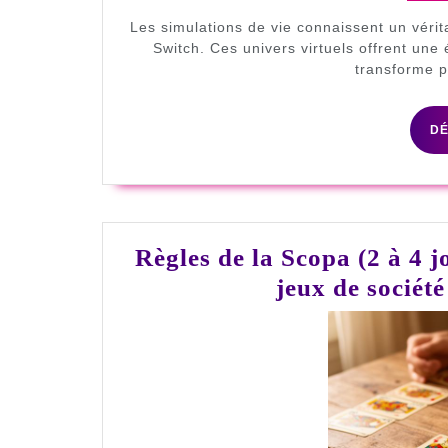
2026
Les simulations de vie connaissent un véri
Switch. Ces univers virtuels offrent un
transforme p
DÉ
Règles de la Scopa (2 à 4 
jeux de société