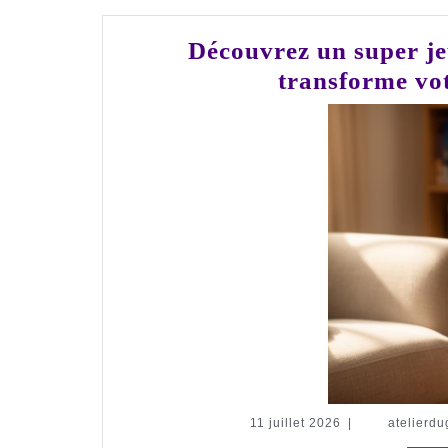
Découvrez un super je
transforme vot
11
11 juillet 2026
|
atelierd
juillet