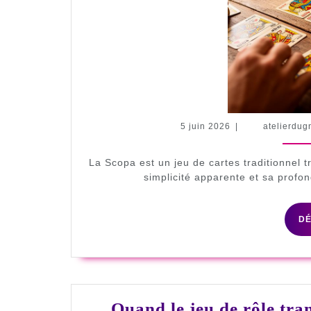
5
5 juin 2026
|
atelierdug
juin
2026
La Scopa est un jeu de cartes traditionnel tr
simplicité apparente et sa profo
DÉ
Quand le jeu de rôle tra