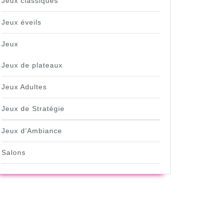
Jeux classiques
Jeux éveils
Jeux
Jeux de plateaux
Jeux Adultes
Jeux de Stratégie
Jeux d’Ambiance
Salons