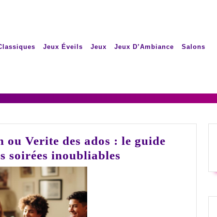
Classiques
Jeux Éveils
Jeux
Jeux D’Ambiance
Salons
 ou Verite des ados : le guide
Top
s soirées inoubliables
des
questions
Action
ou