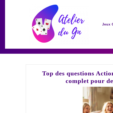
Skip
to
content
Jeux 
Top des questions Action
complet pour de