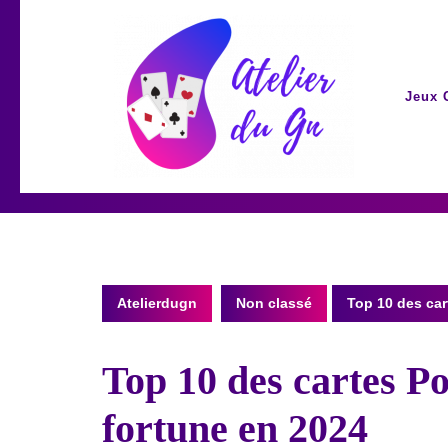
Skip
to
content
Jeux 
Atelierdugn
Non classé
Top 10 des car
Top 10 des cartes P
fortune en 2024